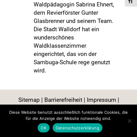
Toggl
Waldpädagogin Sabrina Ehnert,
dem Revierförster Gunter
Glasbrenner und seinem Team.
Die Stadt Walldorf hat ein
wunderschönes
Waldklassenzimmer
eingerichtet, das von der
Sambuga-Schule rege genutzt
wird.
Sitemap
Barrierefreiheit
Impressum
Datenschutz
Diese Website benutzt ausschließlich funktionale Cookies, die
für die Anzeige der Website notwendig sind.
OK
Datenschutzerklärung